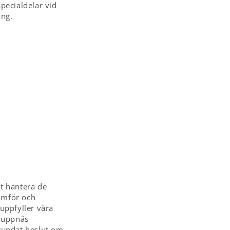
specialdelar vid
ing.
tt hantera de
nomför och
 uppfyller våra
n uppnås
grundat beslut om