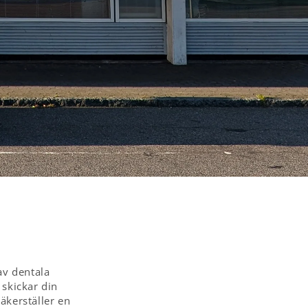
av dentala
 skickar din
säkerställer en