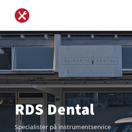
vidare
till
innehåll
RDS Dental
Specialister på instrumentservice