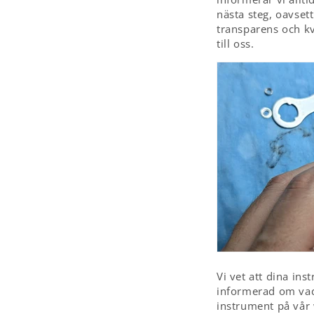
nästa steg, oavset
transparens och kva
till oss.
Vi vet att dina inst
informerad om vad
instrument på vår 