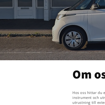
Om o
Hos oss hittar du 
instrument och utru
utrustning till ext