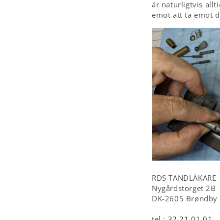
är naturligtvis all
emot att ta emot d
RDS TANDLÄKARE
Nygårdstorget 2B
DK-2605 Brøndby
tel.:
32 21 01 01