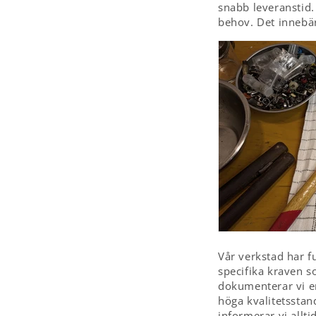
snabb leveranstid. 
behov. Det innebär
Vår verkstad har f
specifika kraven s
dokumenterar vi en 
höga kvalitetsstand
informerar vi allt