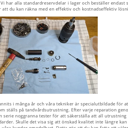
Vi har alla standardreservdelar i lager och beställer endast 
 att du kan räkna med en effektiv och kostnadseffektiv lösn
unnits i många år och våra tekniker är specialutbildade för a
om ställs på tandvårdsutrustning. Efter varje reparation ge
serie noggranna tester för att säkerställa att all utrustning
arder. Skulle det visa sig att önskad kvalitet inte längre ka
id våra kunder omedelbart. Detta gör att du kan fatta ett väl