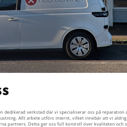
ss
en dedikerad verkstad där vi specialiserar oss på reparation 
stning. Allt arbete utförs internt, vilket innebär att vi aldrig
erna partners. Detta ger oss full kontroll över kvaliteten och 